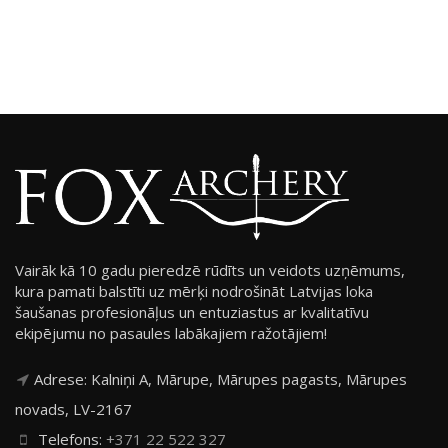
Vairāk kā 10 gadu pieredzē rūdīts un veidots uzņēmums,
kura pamati balstīti uz mērķi nodrošināt Latvijas loka
šaušanas profesionāļus un entuziastus ar kvalitatīvu
ekipējumu no pasaules labākajiem ražotājiem!
Adrese: Kalniņi A, Mārupe, Mārupes pagasts, Mārupes
novads, LV-2167
Telefons:
+371 22 522 327