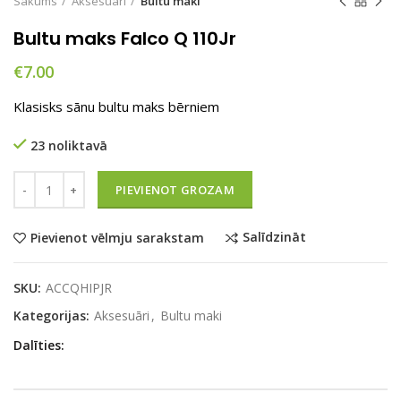
Sākums
Aksesuāri
Bultu maki
Bultu maks Falco Q 110Jr
€
7.00
Klasisks sānu bultu maks bērniem
23 noliktavā
Daudzums
PIEVIENOT GROZAM
Salīdzināt
Pievienot vēlmju sarakstam
SKU:
ACCQHIPJR
Kategorijas:
Aksesuāri
,
Bultu maki
Dalīties