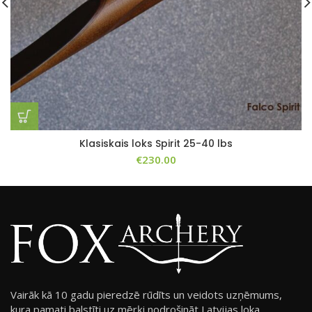
Klasiskais loks Spirit 25-40 lbs
€
230.00
Vairāk kā 10 gadu pieredzē rūdīts un veidots uzņēmums,
kura pamati balstīti uz mērķi nodrošināt Latvijas loka