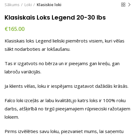
Sākums
Loki
Klasiskie loki
Klasiskais Loks Legend 20-30 lbs
€
165.00
Klasiskais loks Legend lieliski piemērots visiem, kuri vēlas
sākt nodarboties ar lokšaušanu.
Tas ir izgatvots no bērza un ir pieejams gan kreiļu, gan
labroču variācijās.
Ja klients vēlas, loku ir iespējams izgatavot dažādās krāsās.
Falco loki izceļās ar labu kvalitāti,jo katrs loks ir 100% roku
darbs, atšķirībā no tirgū pieejamajiem rūpnieciski ražotajiem
lokiem.
Pirms izvēlēties savu loku, piezvaniet mums, lai saņemtu